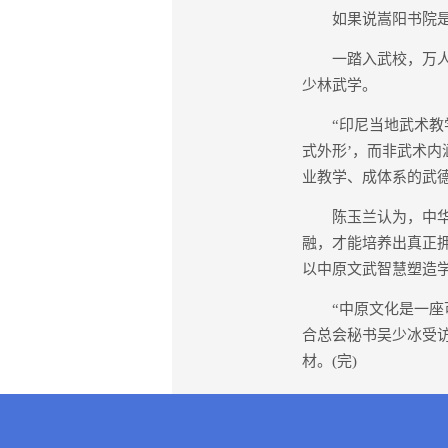
如果说嵩阳书院是以
一踏入武校，万人同
少林武学。
“印尼当地武术教学
式外形’，而非武术
业教学、成体系的武
陈玉兰认为，中华武
融，才能培养出真正
以中原文武智慧塑造学
“中原文化是一座可
合总会秘书吴少冰受
材。(完)