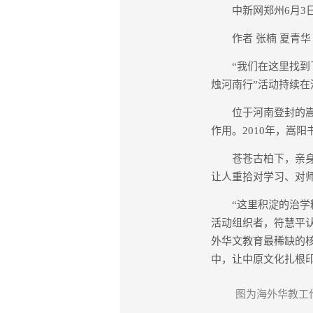
中新网郑州6月3日
作者 张楠 夏青华
“我们在这里找到了教
烛河南行”活动持续在
位于河南登封的嵩阳
作用。2010年，嵩
苍苍古柏下，亲身体
让人重拾对学习、对
“这里积淀的治学精
活动组织者，符慧平
外华文教育最稀缺的
中，让中原文化扎根印
图为海外华教工