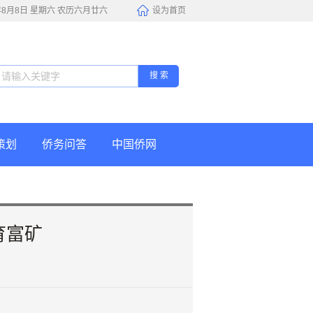
6年8月8日 星期六 农历六月廿六
设为首页
搜 索
策划
侨务问答
中国侨网
育富矿