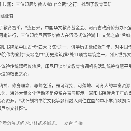
电 题：三位印尼华教人嵩山“文武”之行：找到了教育富矿
 姚亚奇
育富矿。”连日来，中国华文教育基金会、河南省政府侨务办公室主
河南进行，三位印度尼西亚华教人在沉浸式体验嵩山“文武之旅”后如
书院是中国古代“四大书院”之一，讲学历史延续近千年，对中国
阳书院作为登封“天地之中”历史建筑群8处11项古建筑之一，列入世界
验传统拜师仪轨后，印尼巴淡华文教育协调机构活动统筹符慧平
师道的敬畏之心。
神、修身理念、尊师之道，是可深挖、可落地、可育人的丰富资源
认为，海外大量文化活动还是停留在表层展示。嵩阳书院传承千年的
核心资源，“我计划将书院文化等题材融入到住在国的中小学诗歌朗诵
尼华文社群”。
作者沉浸式练习少林武术招式。 夏青华 摄