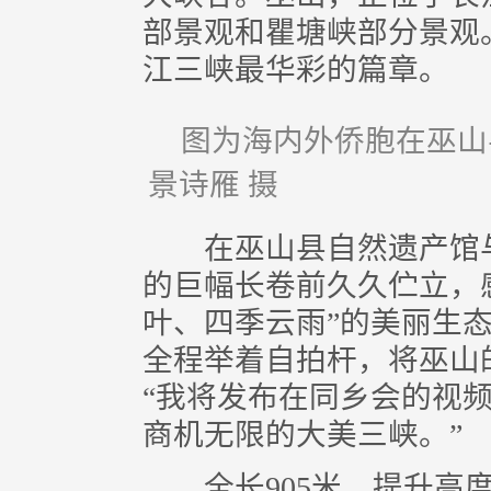
部景观和瞿塘峡部分景观
江三峡最华彩的篇章。
图为海内外侨胞在巫山
景诗雁 摄
在巫山县自然遗产馆与
的巨幅长卷前久久伫立，
叶、四季云雨”的美丽生
全程举着自拍杆，将巫山
“我将发布在同乡会的视
商机无限的大美三峡。”
全长905米、提升高度2