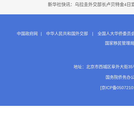
新华社快讯：乌拉圭外交部长卢贝特金4日宣
中国政府网
|
中华人民共和国外交部
|
全国人大华侨委员
国家移民管理
地址：北京市西城区阜外大街35号 邮
国务院侨务办
[京ICP备0507210