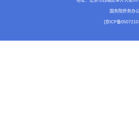
地址：北京市西城区阜外大街35号 邮
国务院侨务办
[京ICP备0507210