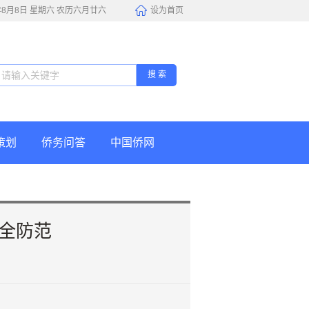
6年8月8日 星期六 农历六月廿六
设为首页
搜 索
策划
侨务问答
中国侨网
全防范