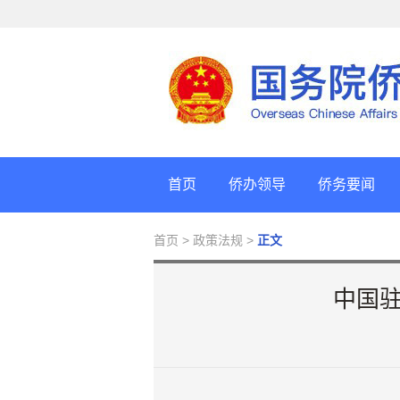
首页
侨办领导
侨务要闻
首页
> 政策法规 >
正文
中国