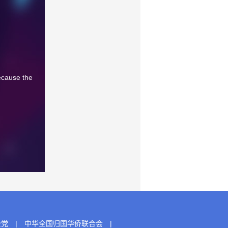
ecause the
公党
|
中华全国归国华侨联合会
|