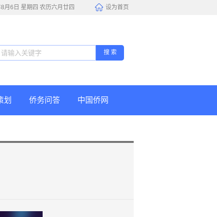
6年8月6日 星期四 农历六月廿四
设为首页
搜 索
策划
侨务问答
中国侨网