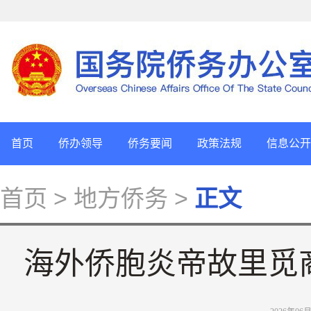
首页
侨办领导
侨务要闻
政策法规
信息公开
首页
> 地方侨务 >
正文
海外侨胞炎帝故里觅商