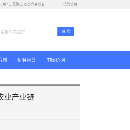
6年8月7日 星期五 农历六月廿五
设为首页
搜 索
策划
侨务问答
中国侨网
农业产业链