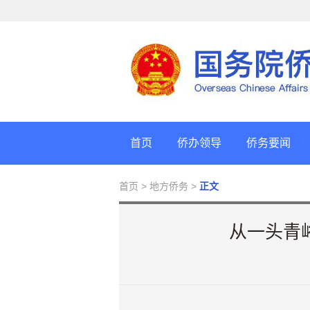
首页
侨办领导
侨务要闻
首页
> 地方侨务 >
正文
从一头青