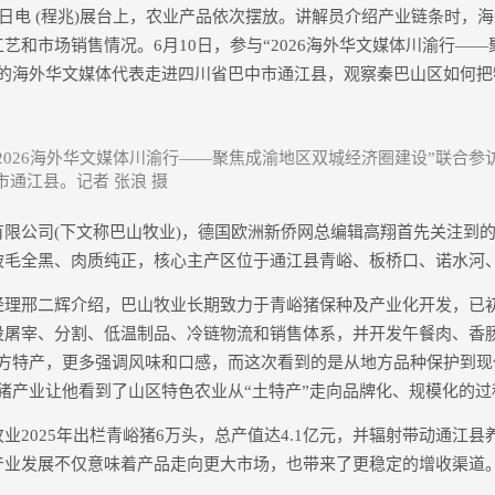
电 (程兆)展台上，农业产品依次摆放。讲解员介绍产业链条时，
艺和市场销售情况。6月10日，参与“2026海外华文媒体川渝行—
动的海外华文媒体代表走进四川省巴中市通江县，观察秦巴山区如何把
“2026海外华文媒体川渝行——聚焦成渝地区双城经济圈建设”联合
通江县。记者 张浪 摄
公司(下文称巴山牧业)，德国欧洲新侨网总编辑高翔首先关注到的
被毛全黑、肉质纯正，核心主产区位于通江县青峪、板桥口、诺水河
邢二辉介绍，巴山牧业长期致力于青峪猪保种及产业化开发，已
设屠宰、分割、低温制品、冷链物流和销售体系，并开发午餐肉、香
地方特产，更多强调风味和口感，而这次看到的是从地方品种保护到现
猪产业让他看到了山区特色农业从“土特产”走向品牌化、规模化的过
025年出栏青峪猪6万头，总产值达4.1亿元，并辐射带动通江县养
产业发展不仅意味着产品走向更大市场，也带来了更稳定的增收渠道