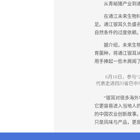
从青峪猪产业到通江
在通江未来生物科技
足。通江银耳久负盛名
自然条件的过度依赖
据介绍，未来生物采
育菌种，将通江银耳
用手捧起一些木屑闻了
6月10日，参与
代表走进四川省巴中市
“银耳对很多海外华
它更容易进入当地人
的中国农业创新故事
只是风味与产品，更是