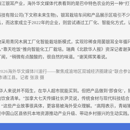
银耳产业，海外华文媒体代表看到的是巴中特色农业的另一种“打
有限公司(下文称未来生物)，银耳栽培车间和产品展示区吸引不少
，而这家成立于2022年的企业，则尝试通过工厂化、智能化方式，
。
用青冈木屑工厂化智能栽培新模式，实现珍稀食用菌银耳全年循
从“靠天吃饭”推向智能化工厂栽培。瑞典《北欧华人报》资深记者谢
闻，“稍微有点酸酸的，很自然的味道。”谢芙辉笑着说。
“2026海外华文媒体川渝行——聚焦成渝地区双城经济圈建设”联合
通江县。记者 张浪 摄
人来说并不陌生，在华人超市就能买到。但把产品做到‘即食化’，
的饮食清单。”加拿大七天传媒社长尹灵说，传统食材与现代科技结合
。“这些产业故事很具体，更容易被海外受众理解。”高翔表示，青峪
中国山区县依托本地资源推动产业升级、带动乡村振兴的生动实践。