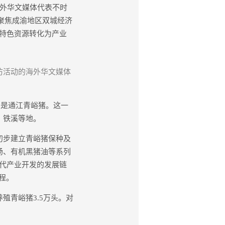
海外华文媒体代表不时
—聚焦成渝地区双城经济
特色资源转化为产业
参访活动的海外华文媒体
是通江青峪猪。这一
、铁溪等地。
初步建立青峪猪保种及
肠、有机黑猪油等系列
代产业开发的发展链
程。
殖青峪猪3.5万头。对
。