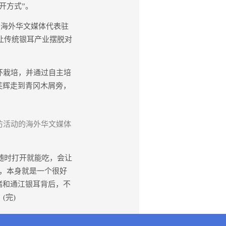
开方式”。
海外华文媒体代表驻
让传统银耳产业摆脱对
环栽培，并通过自主培
芙辉走到青冈木屑旁，
参访活动的海外华文媒体
随时打开就能吃，会让
，本身就是一个很好
猪和通江银耳背后，不
(完)