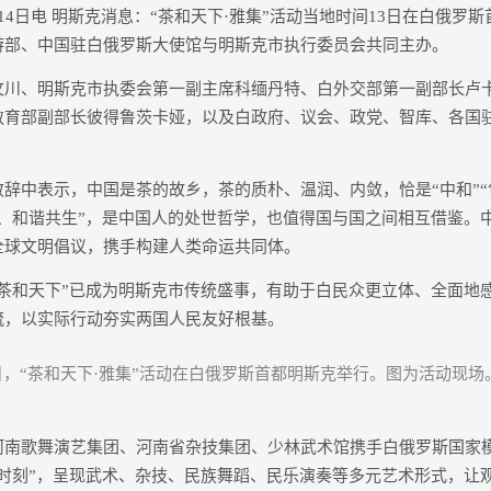
日电 明斯克消息：“茶和天下·雅集”活动当地时间13日在白俄罗
游部、中国驻白俄罗斯大使馆与明斯克市执行委员会共同主办。
、明斯克市执委会第一副主席科缅丹特、白外交部第一副部长卢
教育部副部长彼得鲁茨卡娅，以及白政府、议会、政党、智库、各国
中表示，中国是茶的故乡，茶的质朴、温润、内敛，恰是“中和”“
同、和谐共生”，是中国人的处世哲学，也值得国与国之间相互借鉴。
全球文明倡议，携手构建人类命运共同体。
和天下”已成为明斯克市传统盛事，有助于白民众更立体、全面地
流，以实际行动夯实两国人民友好根基。
3日，“茶和天下·雅集”活动在白俄罗斯首都明斯克举行。图为活动现
歌舞演艺集团、河南省杂技集团、少林武术馆携手白俄罗斯国家
乐时刻”，呈现武术、杂技、民族舞蹈、民乐演奏等多元艺术形式，让