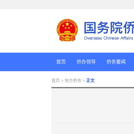
首页
侨办领导
侨务要闻
首页
> 地方侨务 >
正文