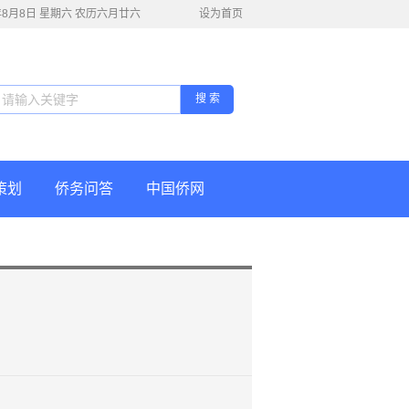
6年8月8日 星期六 农历六月廿六
设为首页
搜 索
策划
侨务问答
中国侨网