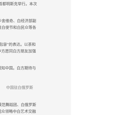
斯首都明斯克举行。本次
卡舍维奇、白经济部副
驻白使节和白民众等各
包容”的表达。以茶和
中方愿同白方朋友加强
感知中国。白方期待与
场。 中国驻白俄罗斯
模范舞蹈团、白俄罗斯
观众领略中白艺术交融