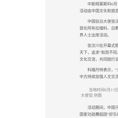
中新网莫斯科6月14
活动由中国文化和旅
中国驻白大使张汶川
部长阿布拉缅科、白
界人士出席活动。
张汶川在开幕式致辞
天下，追求“和而不
文化交流，共同践行
科缅丹特表示，“茶
中方持续加强人文交
当地时间6月1
大使馆 供图
活动期间，中国河南
国家功勋舞蹈团“好