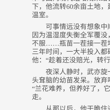
下，他流转60余亩土地
温室。
可事情远没有想象中顺
因为温湿度失衡全军覆没
不服……瓶苗一茬接一茬
三年时间，一大半投入都
他：“趁着还没赔光，转行
夜深人静时，武亦旋一
头耷脑的幼苗发呆。放弃
“兰花难养，但养好了，
走。
从那以后，他干脆住进