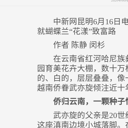
2026年06
中新网昆明6月16日电 
就蝴蝶兰“花漾”致富路
作者 陈静 闵杉
在云南省红河哈尼族彝
园育美花卉大棚，数十万
的、白的，层层叠叠，像一
越南侨眷武亦旋倾注近十年
侨归云南，一颗种子
武亦旋的父亲是20世
这座滇南边境小城落脚。