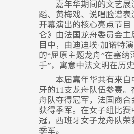
嘉年华期间的文艺展演
蹈、黄梅戏、说唱脸谱表
开幕演出的核心亮点节目
仑》由法国龙舟委员会主
目中，由迪迪埃·加诺特演
的“屈原主题龙舟”在塞纳
手”，寓意中法文明在历
本届嘉年华共有来自中
牙的11支龙舟队伍参赛
舟队夺得冠军，法国商合
获得季军。在女子组比赛
冠，西班牙女子龙舟队荣
季军。