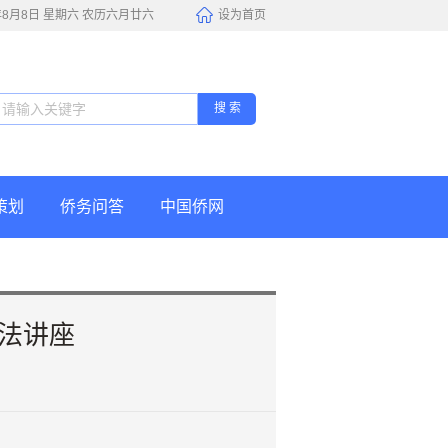
6年8月8日 星期六 农历六月廿六
设为首页
搜 索
策划
侨务问答
中国侨网
法讲座