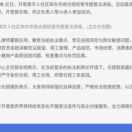
电 近日，开普敦华人社区举办华商合规经营专题普法讲座。活动邀
，开普敦华商、侨企负责人等50余人参加培训。
敦华人社区举办华商合规经营专题普法讲座。(主办方供图)
师董钢主持，聚焦当前执法重点、常见违规风险与舆论敏感问题
授课官员系统讲解签证居留、用工管理、产品规范、市场经营、消费者
外籍商户高频违规问题、检查重点与处罚后果。
主任郭永明表示，在当前复杂的执法和舆论环境下，合规就是最
要严守身份合规、用工合规、经营合规三条底线。
胡建民表示，大家将持续强化自律自查，严格依法依规经营，以
。
普敦侨界将持续常态化开展普法宣传与政企对接服务，全力保障