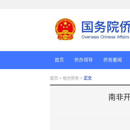
首页
侨办领导
侨务要闻
首页
> 地方侨务 >
正文
南非