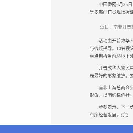
中国侨网6月25日
等多部门官员现场授课
近日，南非开普
活动由开普敦华人律
与答疑指导。10名
重点剖析当前环境下
开普敦华人警民中心
是最好的形象维护。
南非上海总商会会长
形象，以团结稳侨社
董钢表示，下一步开
有序经营发展。(完)