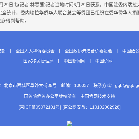
9日电(记者 林春茵)记者当地时间6月29日获悉，中国驻委内瑞
不完全统计，委内瑞拉华侨华人联合总会等侨团已组织在委华侨华人捐赠
家庭得到帮助。
交部
|
全国人大华侨委员会
|
全国政协港澳台侨委员会
|
中国致
国家移民管理局
|
中国新闻网
|
中国侨网
：北京市西城区阜外大街35号 邮编：100037 联系方式：gqb@gqb.gov
国务院侨务办公室版权所有
中国侨网
技术支持
[京ICP备05072101号]
[京公网安备：110102002928]