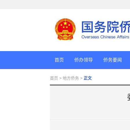
首页
侨办领导
侨务要闻
首页
> 地方侨务 >
正文