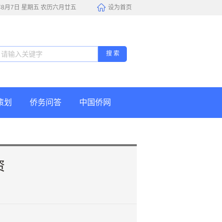
6年8月7日 星期五 农历六月廿五
设为首页
搜 索
策划
侨务问答
中国侨网
资