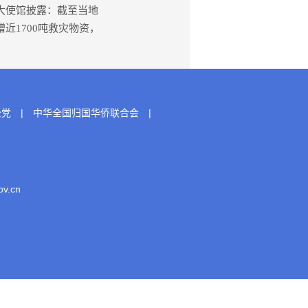
拉大使馆披露：截至当地
近1700吨救灾物资，
公党
|
中华全国归国华侨联合会
|
.cn