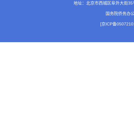
地址：北京市西城区阜外大街35号 邮
国务院侨务办
[京ICP备0507210