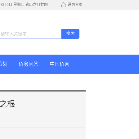
6年8月6日 星期四 农历六月廿四
设为首页
搜 索
策划
侨务问答
中国侨网
之根