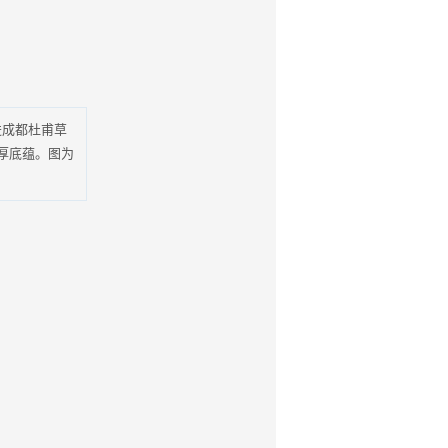
进成都杜甫草
厚底蕴。图为