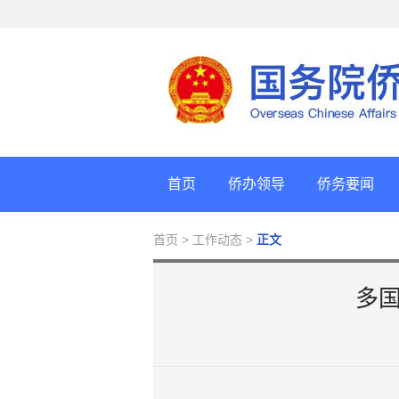
首页
侨办领导
侨务要闻
首页
> 工作动态 >
正文
多