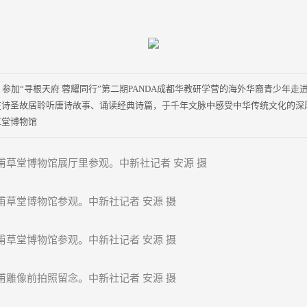
加“寻根天府 蓉耀同行”第二期PANDA成都华教研学营的海外华裔青少年走
在诗圣故居聆听唐诗故事、诵读经典诗篇，于千年文脉中感受中华传统文化的深
草堂博物馆
甫草堂博物馆展厅里参观。中新社记者 安源 摄
甫草堂博物馆参观。中新社记者 安源 摄
甫草堂博物馆参观。中新社记者 安源 摄
甫雕像前拍照留念。中新社记者 安源 摄