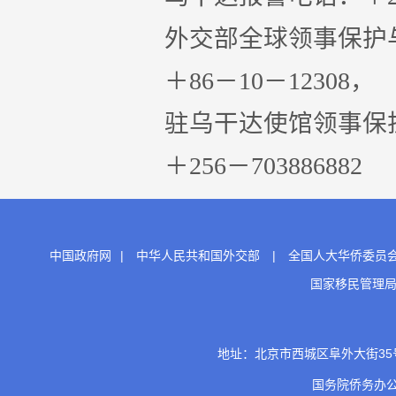
外交部全球领事保护与
＋86－10－12308， ＋8
驻乌干达使馆领事保护
＋256－703886882
中国政府网
|
中华人民共和国外交部
|
全国人大华侨委员
国家移民管理
地址：北京市西城区阜外大街35号 邮
国务院侨务办