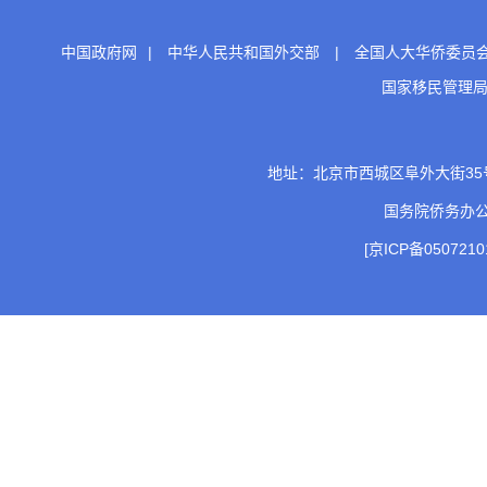
中国政府网
|
中华人民共和国外交部
|
全国人大华侨委员
国家移民管理
地址：北京市西城区阜外大街35号 邮
国务院侨务办
[京ICP备0507210