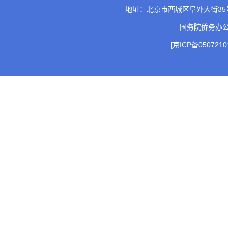
地址：北京市西城区阜外大街35号 邮
国务院侨务办
[京ICP备0507210