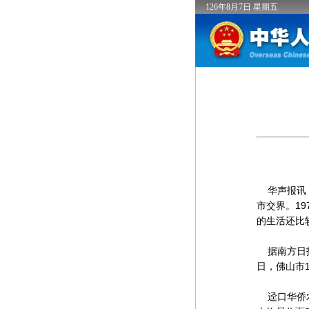
126
年
8
月
7
日
星期五
华声报讯：
市交界。19
的生活还比
据南方日报
日，佛山市
迳口华侨农