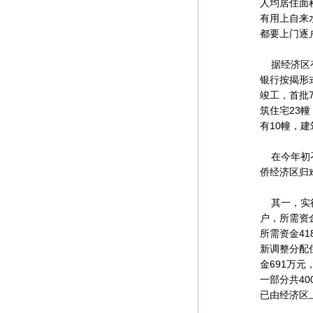
人均居住面
有用上自来
都要上门逐
据经济区有
银行按揭形式
竣工，首批
筑住宅23
有10幢，建
在今年初召
侨经济区归
其一，实行
户，所需资
所需资金4
新调整分配
金691万
一部分共4
已由经济区