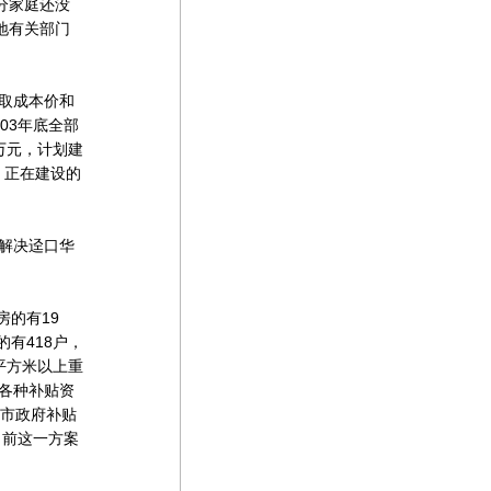
分家庭还没
地有关部门
取成本价和
03年底全部
万元，计划建
，正在建设的
解决迳口华
的有19
有418户，
平方米以上重
要各种补贴资
山市政府补贴
目前这一方案