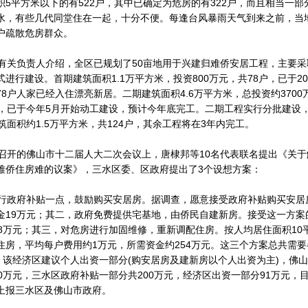
积5平方米以下的有522户，其中已确定为危房的有322户，而且相当一部
水，有些几代同堂住在一起，十分不便。每逢台风暴雨天气到来之前，当
户疏散危房群众。
关负责人介绍，全区已规划了50亩地用于兴建归难侨安居工程，主要采
进行建设。首期建筑面积1.1万平方米，投资800万元，共78户，已于20
78户人家已经入住漂亮新居。二期建筑面积4.6万平方米，总投资约3700
幢，已于今年5月开始动工建设，预计今年底完工。二期工程实行分批建设
筑面积约1.5万平方米，共124户，其余工程将在3年内完工。
开的佛山市十二届人大二次会议上，唐棣邦等10名代表联名提出《关于
难侨住房难的议案》，三水区委、区政府提出了3个设想方案：
政府补贴一点，鼓励购买安居房。据调查，愿意接受政府补贴购买安居房
金19万元；其二，政府免费提供宅基地，由侨民自建新房。接受这一方案的
18万元；其三，对危房进行加固维修，重新调配住房。按人均居住面积10
住房，平均每户费用约1万元，所需资金约254万元。这三个方案总共需
元，该经济区建议个人出资一部分(购安居房及建新房以个人出资为主)，佛
00万元，三水区政府补贴一部分共200万元，经济区出资一部分91万元，
上报三水区及佛山市政府。