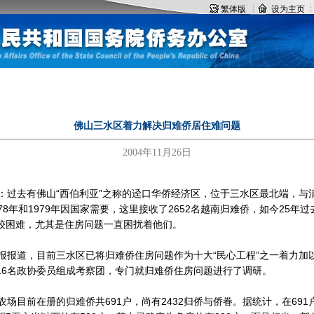
繁体版 设为主页 加入
佛山三水区着力解决归难侨居住难问题
2004年11月26日
过去有佛山“西伯利亚”之称的迳口华侨经济区，位于三水区最北端，与
78年和1979年因国家需要，这里接收了2652名越南归难侨，如今25年
较困难，尤其是住房问题一直困扰着他们。
报道，目前三水区已将归难侨住房问题作为十大“民心工程”之一着力加
16名政协委员组成考察团，专门就归难侨住房问题进行了调研。
场目前在册的归难侨共691户，尚有2432归侨与侨眷。据统计，在691