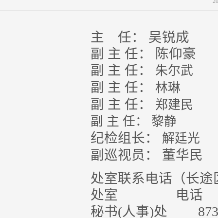
2
主 任： 吴锐成
副 主 任： 陈仰豪
副 主 任：
朱尔武
副 主 任：
林琳
副 主 任：
郑建民
副 主 任： 黎静
纪检组长：
解廷光
副巡视员： 董华民
处室联系电话（长途区
处室
电话
秘书(人事)处
87