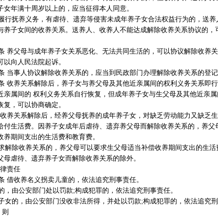
子女年满十周岁以上的，应当征得本人同意。
行抚养义务，有虐待、遗弃等侵害未成年养子女合法权益行为的，送养
与养子女间的收养关系。送养人、收养人不能达成解除收养关系协议的，
 养父母与成年养子女关系恶化、无法共同生活的，可以协议解除收养关
可以向人民法院起诉。
 当事人协议解除收养关系的，应当到民政部门办理解除收养关系的登记
 收养关系解除后，养子女与养父母及其他近亲属间的权利义务关系即行
近亲属间的 权利义务关系自行恢复，但成年养子女与生父母及其他近亲属
恢复，可以协商确定。
收养关系解除后，经养父母抚养的成年养子女，对缺乏劳动能力又缺乏生
给付生活费。因养子女成年后虐待、遗弃养父母而解除收养关系的，养父
收养期间支出的生活费和教育费。
解除收养关系的，养父母可以要求生父母适当补偿收养期间支出的生活
父母虐待、遗弃养子女而解除收养关系的除外。
律责任
 借收养名义拐卖儿童的，依法追究刑事责任。
，由公安部门处以罚款;构成犯罪的，依法追究刑事责任。
女的，由公安部门没收非法所得，并处以罚款;构成犯罪的，依法追究刑
 则