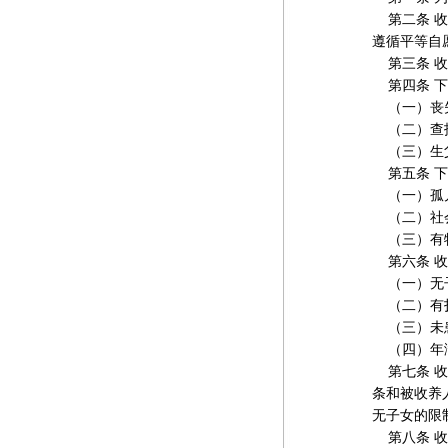
第二条 收
遵循平等自
第三条 收
第四条 下
（一）丧失
（二）查找
（三）生父
第五条 下
（一）孤儿
（二）社会
（三）有特
第六条 收
（一）无子
（二）有抚
（三）未患
（四）年
第七条 收
条和被收养
无子女的限
第八条 收