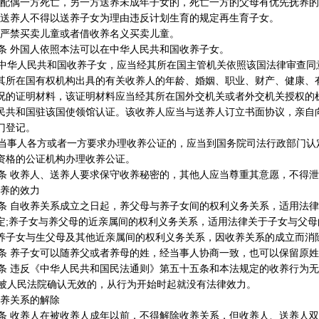
配偶一方死亡，另一方送养未成年子女的，死亡一方的父母有优先抚养的
送养人不得以送养子女为理由违反计划生育的规定再生育子女。
严禁买卖儿童或者借收养名义买卖儿童。
 外国人依照本法可以在中华人民共和国收养子女。
华人民共和国收养子女，应当经其所在国主管机关依照该国法律审查同
其所在国有权机构出具的有关收养人的年龄、婚姻、职业、财产、健康、
况的证明材料，该证明材料应当经其所在国外交机关或者外交机关授权的
民共和国驻该国使领馆认证。该收养人应当与送养人订立书面协议，亲自
门登记。
事人各方或者一方要求办理收养公证的，应当到国务院司法行政部门认
资格的公证机构办理收养公证。
 收养人、送养人要求保守收养秘密的，其他人应当尊重其意愿，不得泄
养的效力
 自收养关系成立之日起，养父母与养子女间的权利义务关系，适用法律
定;养子女与养父母的近亲属间的权利义务关系，适用法律关于子女与父母
养子女与生父母及其他近亲属间的权利义务关系，因收养关系的成立而消
 养子女可以随养父或者养母的姓，经当事人协商一致，也可以保留原姓
 违反《中华人民共和国民法通则》第五十五条和本法规定的收养行为无
人民法院确认无效的，从行为开始时起就没有法律效力。
养关系的解除
 收养人在被收养人成年以前，不得解除收养关系，但收养人、送养人双