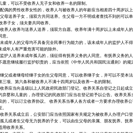
儿童，可以不受收养人无子女和收养一名的限制。
配偶的男性收养女性的，收养人与被收养人的年龄应当相差四十周岁以上
父母送养子女，须双方共同送养。生父母一方不明或者查找不到的可以单
养子女，须夫妻共同收养。
收养人收养与送养人送养，须双方自愿。收养年满十周岁以上未成年人的
同意。
未成年人的父母均不具备完全民事行为能力的，该未成年人的监护人不得
未成年人有严重危害可能的除外。
监护人送养未成年孤儿的，须征得有抚养义务的人同意。有抚养义务的人
不愿意继续履行监护职责的，应当依照《中华人民共和国民法通则》的规
继父或者继母经继子女的生父母同意，可以收养继子女，并可以不受本法
第三项、第六条和被收养人不满十四周岁以及收养一名的限制。
收养应当向县级以上人民政府民政部门登记。收养关系自登记之日起成立
的弃婴和儿童的，办理登记的民政部门应当在登记前予以公告。收养关系
议的，可以订立收养协议。 收养关系当事人各方或者一方要求办理收养公
证。
收养关系成立后，公安部门应当依照国家有关规定为被收养人办理户口登
孤儿或者生父母无力抚养的子女，可以由生父母的亲属、朋友抚养。抚养
适用收养关系。