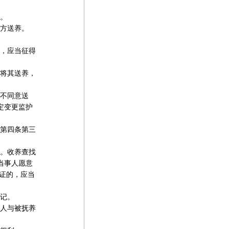
。
方送养。
，应当征得
将其送养，
不同意送
定变更监护
第四条第三
。收养查找
当事人愿意
证的，应当
记。
人与被抚养