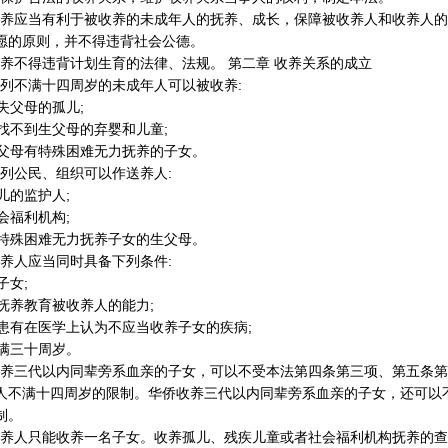
养应当有利于被收养的未成年人的抚养、成长，保障被收养人和收养人的
愿的原则，并不得违背社会公德。
养不得违背计划生育的法律、法规。 第二章 收养关系的成立
列不满十四周岁的未成年人可以被收养:
父母的孤儿;
不到生父母的弃婴和儿童;
母有特殊困难无力抚养的子女。
列公民、组织可以作送养人:
的监护人;
福利机构;
殊困难无力抚养子女的生父母。
养人应当同时具备下列条件:
女;
养教育被收养人的能力;
有在医学上认为不应当收养子女的疾病;
满三十周岁。
养三代以内同辈旁系血亲的子女，可以不受本法第四条第三项、第五条第
人不满十四周岁的限制。华侨收养三代以内同辈旁系血亲的子女，还可以
制。
养人只能收养一名子女。收养孤儿、残疾儿童或者社会福利机构抚养的查