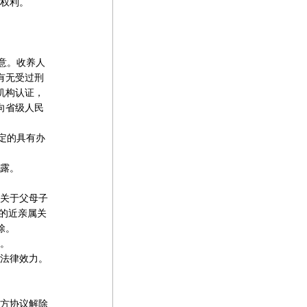
权利。
意。收养人
有无受过刑
机构认证，
向省级人民
定的具有办
露。
关于父母子
的近亲属关
除。
。
法律效力。
方协议解除