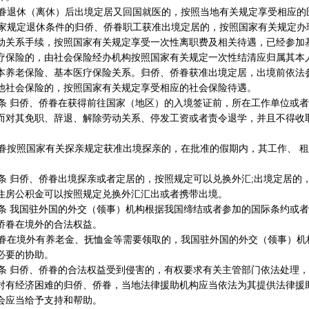
退休（离休）后出境定居又回国就医的，按照当地有关规定享受相应的
规定退休条件的归侨、侨眷职工获准出境定居的，按照国家有关规定办
动关系手续，按照国家有关规定享受一次性离职费及相关待遇，已经参加
疗保险的，由社会保险经办机构按照国家有关规定一次性结清应归属其本
本养老保险、基本医疗保险关系。归侨、侨眷获准出境定居，出境前依法
他社会保险的，按照国家有关规定享受相应的社会保险待遇。
 归侨、侨眷在获得前往国家（地区）的入境签证前，所在工作单位或者
而对其免职、辞退、解除劳动关系、停发工资或者责令退学，并且不得收
按照国家有关探亲规定获准出境探亲的，在批准的假期内，其工作、 租
 归侨、侨眷出境探亲或者定居的，按照规定可以兑换外汇;出境定居的
住房公积金可以按照规定兑换外汇汇出或者携带出境。
 我国驻外国的外交（领事）机构根据我国缔结或者参加的国际条约或者
侨眷在境外的合法权益。
在境外有养老金、抚恤金等需要领取的，我国驻外国的外交（领事）机
必要的协助。
 归侨、侨眷的合法权益受到侵害的，有权要求有关主管部门依法处理，
对有经济困难的归侨、侨眷，当地法律援助机构应当依法为其提供法律援
会应当给予支持和帮助。