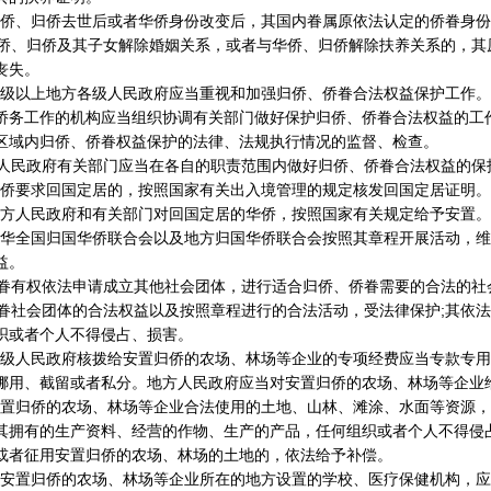
侨、归侨去世后或者华侨身份改变后，其国内眷属原依法认定的侨眷身份
、归侨及其子女解除婚姻关系，或者与华侨、归侨解除扶养关系的，其
丧失。
级以上地方各级人民政府应当重视和加强归侨、侨眷合法权益保护工作。
侨务工作的机构应当组织协调有关部门做好保护归侨、侨眷合法权益的工
区域内归侨、侨眷权益保护的法律、法规执行情况的监督、检查。
民政府有关部门应当在各自的职责范围内做好归侨、侨眷合法权益的保
侨要求回国定居的，按照国家有关出入境管理的规定核发回国定居证明。
方人民政府和有关部门对回国定居的华侨，按照国家有关规定给予安置。
华全国归国华侨联合会以及地方归国华侨联合会按照其章程开展活动，维
益。
有权依法申请成立其他社会团体，进行适合归侨、侨眷需要的合法的社
社会团体的合法权益以及按照章程进行的合法活动，受法律保护;其依法
织或者个人不得侵占、损害。
级人民政府核拨给安置归侨的农场、林场等企业的专项经费应当专款专用
挪用、截留或者私分。地方人民政府应当对安置归侨的农场、林场等企业
置归侨的农场、林场等企业合法使用的土地、山林、滩涂、水面等资源，
其拥有的生产资料、经营的作物、生产的产品，任何组织或者个人不得侵占
或者征用安置归侨的农场、林场的土地的，依法给予补偿。
安置归侨的农场、林场等企业所在的地方设置的学校、医疗保健机构，应