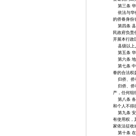
第三条 华
依法与华侨
的侨眷身份
第四条 县
民政府负责
开展本行政
县级以上人
第五条 华
第六条 地
第七条 中
眷的合法权
归侨、侨眷
归侨、侨眷
产，任何组
第八条 各
和个人不得
第九条 安
有使用权，
家依法征收
第十条 在