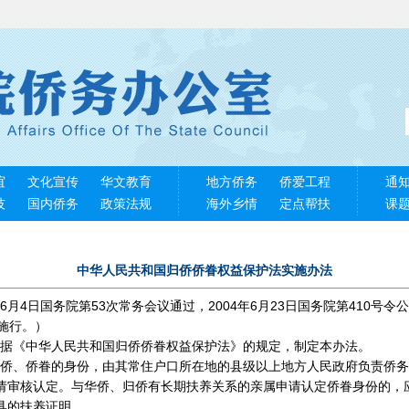
谊
文化宣传
华文教育
地方侨务
侨爱工程
通
技
国内侨务
政策法规
海外乡情
定点帮扶
课
中华人民共和国归侨侨眷权益保护法实施办法
6月4日国务院第53次常务会议通过，2004年6月23日国务院第410号令公
起施行。）
据《中华人民共和国归侨侨眷权益保护法》的规定，制定本办法。
侨、侨眷的身份，由其常住户口所在地的县级以上地方人民政府负责侨务
请审核认定。与华侨、归侨有长期扶养关系的亲属申请认定侨眷身份的，
具的扶养证明。