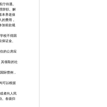
医疗待遇。
理辞职、解
基本养老保
人的费用，
参加前款规
学校不得因
取保证金、
住的公房应
，其领取的社
国际惯例，
构可以根据
或者向人民
助。各级归