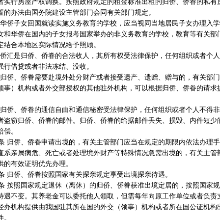
者实行房屋产权调换。按照政府规定的租金标准出租的归侨、侨眷的私有
置的办法由国务院建设主管部门会同有关部门规定。
华侨子女回国就读实施义务教育的学校，应当视同当地居民子女办理入学
女和华侨在国内的子女报考国家举办的非义务教育的学校，教育等有关部
定结合本地区实际情况给予照顾。
侨汇是归侨、侨眷的合法收人，其所有权受法律保护，任何组织或者个人
强行借贷或者非法冻结、没收。
归侨、侨眷需要赴境外处分财产或者接受遗产、遗赠、赠与的，有关部门
领事）机构或者外交部授权的其他驻外机构，可以根据归侨、侨眷的请求
归侨、侨眷的通信自由和通信秘密受法律保护，任何组织或者个人不得非
者盗窃归侨、侨眷的邮件。归侨、侨眷的给据邮件丢失、损毁、内件短少
赔偿。
 归侨、侨眷申请出境的，有关主管部门应当在规定的期限内依法办理手
直系亲属病危、死亡或者处理境外财产等特殊情况急需出境的，有关主管
供的有效证明优先办理。
 归侨、侨眷按照国家有关探亲规定享受出境探亲待遇。
 按照国家规定退休（离休）的归侨、侨眷获准出境定居的，按照国家规
待遇不变。其养老金可以委托他人领取，但需每年向原工作单位或者负责
经办机构提供由我国驻其所在国的外交（领事）机构或者所在国公证机构
件。