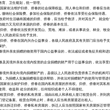
教育、卫生规划，统一管理。
国家依法维护归侨、侨眷的社会保障权益。用人单位和归侨、侨眷应当依
，缴纳社会保险费。参加社会保险的归侨、侨眷依法享受社会保险待遇。
府对生活确有困难的归侨、侨眷，应当给予救济，并对其生产、就业给予
动能力又无经济来源的归侨、侨眷的基本生活。
归侨、侨眷依法投资开发荒山、荒地、滩涂，或者从事农业、林业、牧业
方人民政府应当给予支持。
归侨、侨眷在国内兴办公益事业，各级人民政府及其有关部门应当给予支
保护。
境外亲友捐赠的物资用于国内公益事业的，依法减征或者免征关税和进
及其境外亲友在境内投资的企业捐赠的财产用于公益事业的，依法享受
境外亲友向境内捐赠财产的，县级以上人民政府负责侨务工作的机构可
续，为捐赠人实施捐赠项目提供帮助，并依法对捐赠财产的使用与管理进
国家依法保护归侨、侨眷在国内私有房屋的所有权。归侨、侨眷对其私有
使用、收益和 处分的权利，任何组织或者个人不得侵犯。
租赁归侨、侨眷的私有房屋，须由出租人和承租人签订租赁合同，并到房
门登记备案。租赁合同终止时，承租人应当将房屋退还出租人。
依法拆迁归侨、侨眷私有房屋的，拆迁人应当按照国家有关房屋拆迁管理