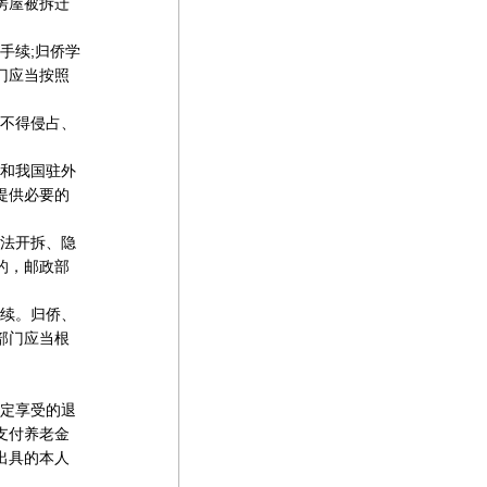
房屋被拆迁
手续;归侨学
门应当按照
不得侵占、
和我国驻外
提供必要的
法开拆、隐
的，邮政部
续。归侨、
部门应当根
定享受的退
支付养老金
出具的本人