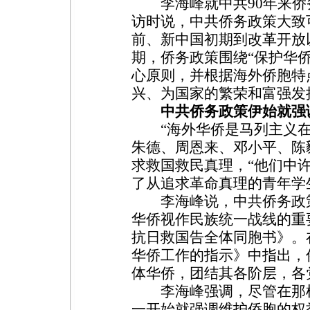
李海峰就中共90年来侨
访时说，中共侨务政策大致
前、新中国初期到改革开放
期，侨务政策围绕“保护华
心原则，并根据海外侨胞特
兴、为国家的繁荣和富强发
中共侨务政策伊始就强
“海外华侨是马列主义在
朱德、周恩来、邓小平、陈
求救国救民真理，“他们中
了从追求革命真理的青年学
李海峰说，中共侨务政策
华侨视作民族统一战线的重要
抗日救国告全体同胞书》。
华侨工作的指示》中指出，
体华侨，团结其各阶层，各
李海峰强调，尽管在那样
一开始就强调维护侨胞的权