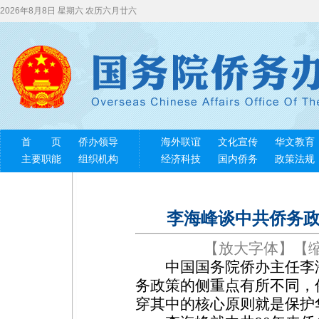
2026年8月8日 星期六 农历六月廿六
首 页
侨办领导
海外联谊
文化宣传
华文教育
主要职能
组织机构
经济科技
国内侨务
政策法规
李海峰谈中共侨务政
【
放大字体
】【
中国国务院侨办主任李海
务政策的侧重点有所不同，
穿其中的核心原则就是保护