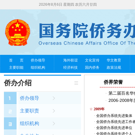
2026年8月6日 星期四 农历六月廿四
首 页
侨办领导
海外联谊
文化宣传
华文教育
主要职能
组织机构
经济科技
国内侨务
政策法规
侨办介绍
侨界荣誉
第二届百名华
·
侨办领导
2006-20
·
☆
2009年
主要职责
·
全国侨办系统先进集体
·
全国侨办系统先进工作
组织机构
·
全国侨办系统先进单位
·
全国侨办系统先进个人