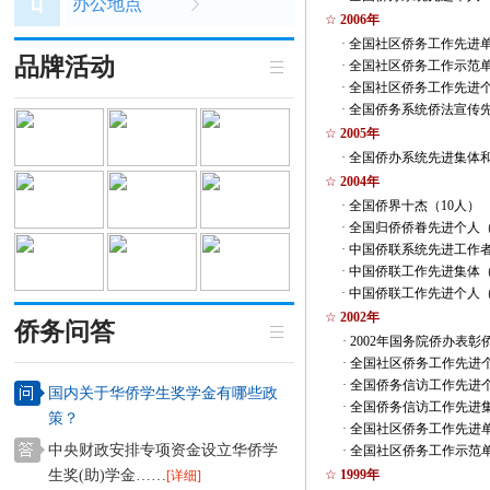
办公地点
☆
2006年
·
全国社区侨务工作先进
品牌活动
·
全国社区侨务工作示范
·
全国社区侨务工作先进
·
全国侨务系统侨法宣传
☆
2005年
·
全国侨办系统先进集体
☆
2004年
·
全国侨界十杰（10人）
·
全国归侨侨眷先进个人（
·
中国侨联系统先进工作者
·
中国侨联工作先进集体（
·
中国侨联工作先进个人（
☆
2002年
侨务问答
·
2002年国务院侨办表
·
全国社区侨务工作先进
·
全国侨务信访工作先进
国内关于华侨学生奖学金有哪些政
·
全国侨务信访工作先进
策？
·
全国社区侨务工作先进
中央财政安排专项资金设立华侨学
·
全国社区侨务工作示范
生奖(助)学金……
☆
1999年
[详细]